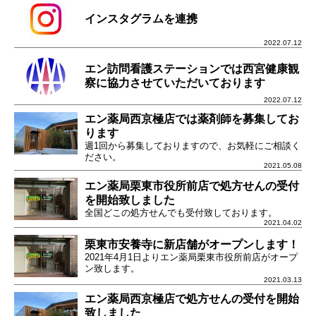
インスタグラムを連携
2022.07.12
エン訪問看護ステーションでは西宮健康観
察に協力させていただいております
2022.07.12
エン薬局西京極店では薬剤師を募集してお
ります
週1回から募集しておりますので、お気軽にご相談く
ださい。
2021.05.08
エン薬局栗東市役所前店で処方せんの受付
を開始致しました
全国どこの処方せんでも受付致しております。
2021.04.02
栗東市安養寺に新店舗がオープンします！
2021年4月1日よりエン薬局栗東市役所前店がオープ
ン致します。
2021.03.13
エン薬局西京極店で処方せんの受付を開始
致しました