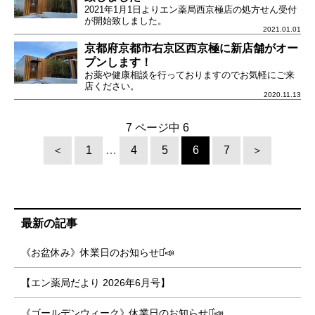
2021年1月1日よりエン薬局西京極店の処方せん受付
が開始致しました。
2021.01.01
京都府京都市右京区西京極に新店舗がオー
プンします！
お薬や健康相談を行っておりますのでお気軽にご来
店ください。
2020.11.13
7 ページ中 6
＜
1
…
4
5
6
7
＞
最新の記事
《お盆休み》休業日のお知らせ⋆͛📣
【エン薬局だより 2026年6月号】
《ゴールデンウィーク》休業日のお知らせ⋆͛📣