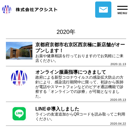
MENU
2020年
京都府京都市右京区西京極に新店舗がオー
プンします！
お薬や健康相談を行っておりますのでお気軽にご来
店ください。
2020.11.13
オンライン服薬指導につきまして
政府による新型コロナウイルスの感染拡大防止の方
針により、感染流行期間中に限って、初診から医師
が電話やスマートフォンなどのビデオ通話機能で診
察する「オンラインでの診療」が可能となりまし
た。
2020.05.13
LINE＠導入しました
ラインの友達追加からQRコードを読み取ってご利用
ください。
2020.04.22