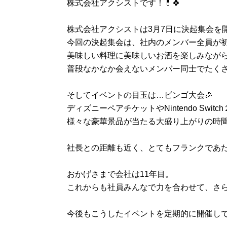
株式会社アクシストです！💊🍀
株式会社アクシストは3月7日に決起集会を
今回の決起集会は、社内のメンバー全員が
美味しい料理に美味しいお酒を楽しみなが
普段なかなか会えないメンバー同士でたくさん
そしてイベントの目玉は…ビンゴ大会🎉
ディズニーペアチケットやNintendo Switc
様々な豪華景品が当たる大盛り上がりの時間
社長との距離も近く、とてもフランクであた
おかげさまで会社は11年目。
これからも社員みんなで力を合わせて、さ
今後もこうしたイベントを定期的に開催し