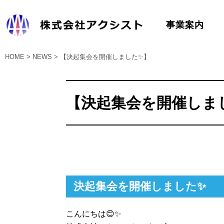
事業案内
HOME
>
NEWS
>
【決起集会を開催しました✨】
医療コンサルタント
薬局
【決起集会を開催しま
インターネット販売
決起集会を開催しました✨
こんにちは😊✨